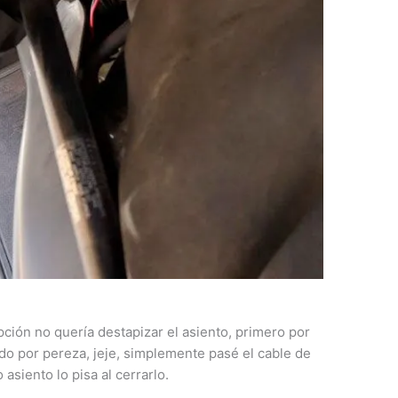
ón no quería destapizar el asiento, primero por
do por pereza, jeje, simplemente pasé el cable de
o asiento lo pisa al cerrarlo.