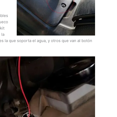
ables
hueco
kit
 la
 es la que soporta el agua, y otros que van al botón