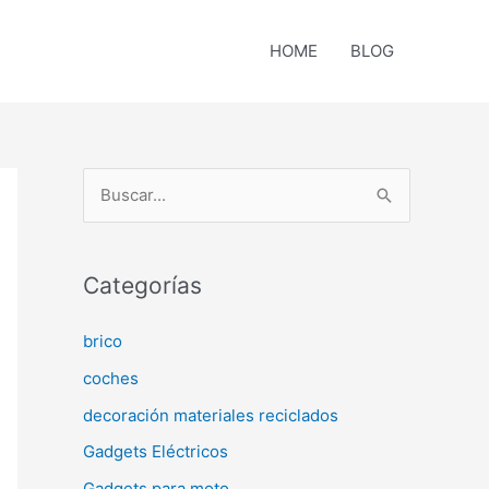
HOME
BLOG
B
u
s
c
Categorías
a
brico
r
coches
p
o
decoración materiales reciclados
r
Gadgets Eléctricos
:
Gadgets para moto