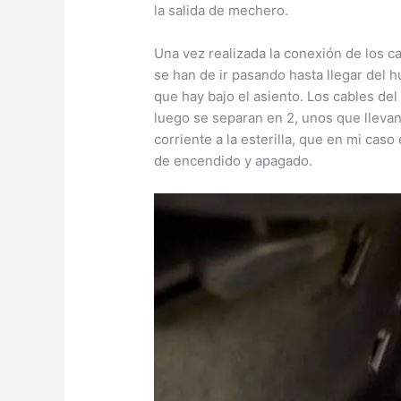
la salida de mechero.
Una vez realizada la conexión de los c
se han de ir pasando hasta llegar del 
que hay bajo el asiento. Los cables del 
luego se separan en 2, unos que llevan
corriente a la esterilla, que en mi caso
de encendido y apagado.