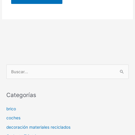
B
u
s
c
Categorías
a
brico
r
p
coches
o
decoración materiales reciclados
r