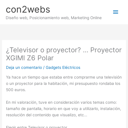
Ir
con2webs
al
Men
contenido
Diseño web, Posicionamiento web, Marketing Online
princ
¿Televisor o proyector? … Proyector
XGIMI Z6 Polar
Deja un comentario
/
Gadgets Eléctricos
Ya hace un tiempo que estaba entre comprarme una televisión
o un proyector para la habitación, mi presupuesto rondaba los
500 euros.
En mi valoración, tuve en consideración varios temas como:
tamaño de pantalla, horario en que voy a utilizarlo, instalación,
resolución del contenido que visualizo, etc…
Elegir entre Televisor o proyector