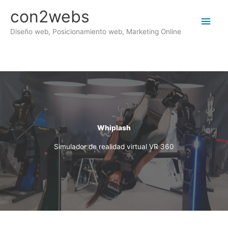
Ir
con2webs
al
Men
contenido
Diseño web, Posicionamiento web, Marketing Online
princ
Whiplash
Simulador de realidad virtual VR 360