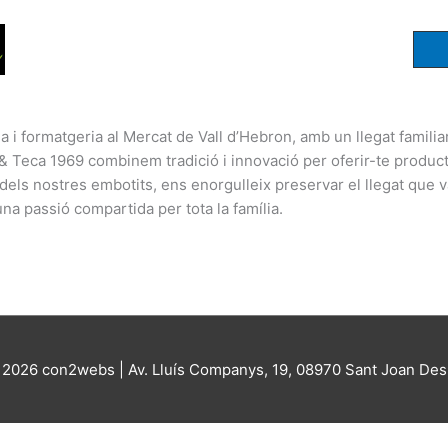
a i formatgeria al Mercat de Vall d’Hebron, amb un llegat familia
& Teca 1969 combinem tradició i innovació per oferir-te producte
l dels nostres embotits, ens enorgulleix preservar el llegat que 
’una passió compartida per tota la família.
© 2026
con2webs
| Av. Lluís Companys, 19, 08970 Sant Joan Des