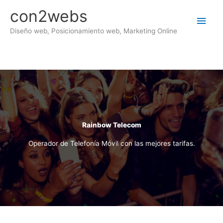
Ir
con2webs
al
Men
contenido
Diseño web, Posicionamiento web, Marketing Online
princ
Rainbow Telecom
Operador de Telefonía Móvil con las mejores tarifas.