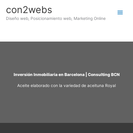
Ir
con2webs
al
Men
contenido
Diseño web, Posicionamiento web, Marketing Online
princ
Inversión Inmobiliaria en Barcelona | Consulting BCN
Aceite elaborado con la variedad de aceituna Royal