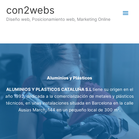
Ir
con2webs
al
Men
contenido
Diseño web, Posicionamiento web, Marketing Online
princ
Aluminios y Plásticos
ALUMINIOS Y PLASTICOS CATALUÑA S.L
tiene su origen en el
año 1992, dedicada a la comercialización de metales y plásticos
técnicos, en unas instalaciones situada en Barcelona en la calle
2
Ausias March, 144 en un pequeño local de 300 m
.